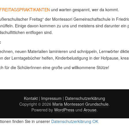
FREITAGSPRAKTIKANTEN
und warten gespannt, wer da kommt.
erschulischer Freitag“ der Montessori Gemeinschaftschule in Friedric
nschnüffeln. Einige davon kommen zu uns und meistens sind darunter e
chulfittichen entflogen sind.
:
en, neuen Materialien laminieren und schnippeln, Lernwörter diktieren
n der Lerntagebücher helfen, Kinderbelustigung in der Hofpause, kre
uch für die SchülerInnen eine große und willkommene Stütze!
Kontakt
|
Impressum
|
Datenschutzerklärung
Copyright © 2026
Maria Montessori Grundschule
.
Powered by
WordPress
und
Arouse
.
tionen finden Sie in unserer
Datenschutzerklärung
OK