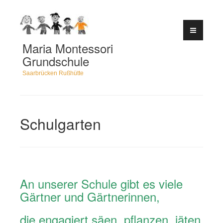
Zum
Inhalt
springen
Maria Montessori
Grundschule
Saarbrücken Rußhütte
Schulgarten
An unserer Schule gibt es viele
Gärtner und Gärtnerinnen,
die engagiert säen, pflanzen, jäten