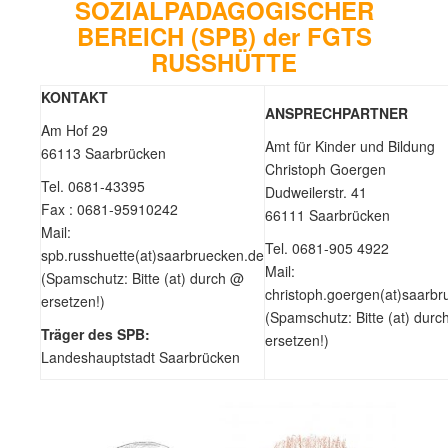
SOZIALPÄDAGOGISCHER
BEREICH (SPB) der FGTS
RUSSHÜTTE
KONTAKT
ANSPRECHPARTNER
Am Hof 29
Amt für Kinder und Bildung
66113 Saarbrücken
Christoph Goergen
Tel. 0681-43395
Dudweilerstr. 41
Fax : 0681-95910242
66111 Saarbrücken
Mail:
Tel. 0681-905 4922
spb.russhuette(at)saarbruecken.de
Mail:
(Spamschutz: Bitte (at) durch @
christoph.goergen(at)saarbr
ersetzen!)
(Spamschutz: Bitte (at) dur
Träger des SPB:
ersetzen!)
Landeshauptstadt Saarbrücken