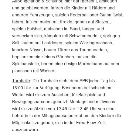
Außengelände & Schulhof
: hier darf gerannt, geklettert
und getobt werden, fahren die Kinder mit Rädern und
anderen Fahrzeugen, spielen Federball oder Gummitwist,
fahren Inliner, malen mit Kreide, gehen auf Stelzen,
spielen Fußball, matschen im Sand, fangen und
verstecken sich, kämpfen mit Schwimmnudeln, springen
Seil, laufen auf Laufdosen, spielen Wickingerschach,
knacken Nüsse, bauen Türme aus Tannennadeln,
bepflanzen ein kleines Gärtchen, nutzen die
Spielbaustelle, bauen eine riesige Murmelbahn auf oder
planschen mit Wasser.
Turnhalle
: Die Turnhalle steht dem SPB jeden Tag bis
16:00 Uhr zur Verfügung. Besonders bei schlechtem
Wetter wird sie zum Austoben, für Ballspiele und
Bewegungsparcours genutzt. Montags und mittwochs
wird sie zusätzlich von 12.45 Uhr- 13.45 Uhr von einer
Lehrerin in der Mittagspause betreut um den Kindern die
Möglichkeit zu geben, sich in der Free-Flow-Zeit
auszupowern.